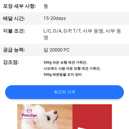
하
포장 세부 사항:
통
여
15-20days
배달 시간:
공
지불 조건:
L/C, D/A, D/P, T/T, 서부 동맹, 서부 동
맹
장
공급 능력:
달 20000 PC
여
,
강조점:
500g 쉬운 보행 애견 가죽끈
행
,
사모예드 사람 쉬운 보행 애견 가죽끈
500g 애완동물 조끼 장비
연
최고의 가격
락
주
세