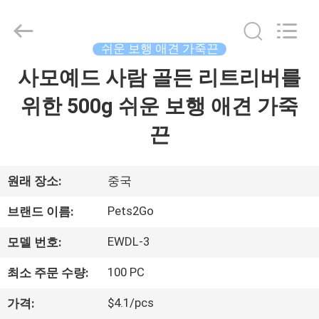
supplier.
Copyright
©
2020
-
쉬운 보행 애견 가죽끈
2026
Ningbo
Pets2Go
사모예드 사람 골든 리트리버를
집
Trading
Co.Ltd.
All
위한 500g 쉬운 보행 애견 가죽
Rights
Reserved.
제
끈
품
원래 장소:
중국
우
Pets2Go
브랜드 이름:
리
EWDL-3
모델 번호:
에
100 PC
최소 주문 수량:
대
$4.1/pcs
가격: