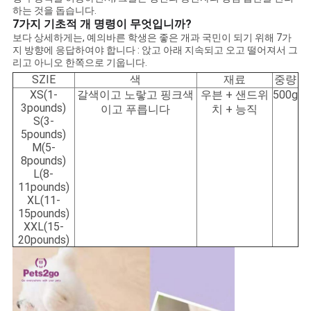
BLOG/NEWS
하는 것을 돕습니다.
7가지 기초적 개 명령이 무엇입니까?
보다 상세하게는, 예의바른 학생은 좋은 개과 국민이 되기 위해 7가
지 방향에 응답하여야 합니다 : 앉고 아래 지속되고 오고 떨어져서 그
사
리고 아니오 한쪽으로 기웁니다.
SZIE
색
재료
중량
이
XS(1-
갈색이고 노랗고 핑크색
우븐 + 샌드위
500g
3pounds)
이고 푸릅니다
치 + 능직
트
S(3-
5pounds)
맵
M(5-
8pounds)
L(8-
PRIVACY
11pounds)
XL(11-
POLICY
15pounds)
XXL(15-
20pounds)