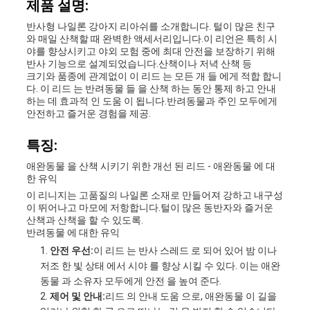
제품 설명:
요
반사형 나일론 강아지 리아쉬를 소개합니다. 털이 많은 친구
와 매일 산책할 때 완벽한 액세서리입니다.이 리언은 특히 시
야를 향상시키고 야외 모험 중에 최대 안전을 보장하기 위해
반사 기능으로 설계되었습니다.산책이나 저녁 산책 등
BLOG/NEWS
크기와 품종에 관계없이 이 리드 는 모든 개 들 에게 적합 합니
다. 이 리드 는 반려동물 들 을 산책 하는 동안 통제 하고 안내
하는 데 효과적 인 도움 이 됩니다.반려동물과 주인 모두에게
안전하고 즐거운 경험을 제공.
사
특징:
이
애완동물 을 산책 시키기 위한 개선 된 리드 - 애완동물 에 대
트
한 유익
이 리니지는 고품질의 나일론 소재로 만들어져 강하고 내구성
맵
이 뛰어나고 마모에 저항합니다.털이 많은 동반자와 즐거운
산책과 산책을 할 수 있도록.
반려동물 에 대한 유익
안전 우선:
이 리드 는 반사 스레드 로 되어 있어 밤 이나
PRIVACY
저조 한 빛 상태 에서 시야 를 향상 시킬 수 있다. 이는 애완
동물 과 소유자 모두에게 안전 을 높여 준다.
POLICY
제어 및 안내:
리드 의 안내 도움 으로, 애완동물 이 길을