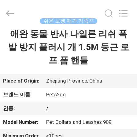
supplier.
Copyright
©
2020
쉬운 보행 애견 가죽끈
-
2026
애완 동물 반사 나일론 리쉬 폭
집
Ningbo
Pets2Go
Trading
발 방지 플러시 개 1.5M 둥근 로
Co.Ltd.
All
제
Rights
프 폼 핸들
Reserved.
품
Place of Origin:
Zhejiang Province, China
우
브랜드 이름:
Pets2go
리
인증:
/
에
Model Number:
Pet Collars and Leashes 909
대
Minimum Order
≥10pcs