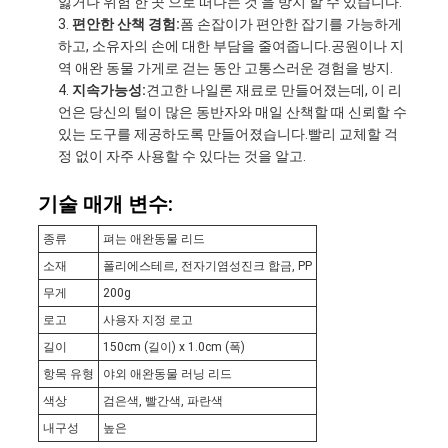
잃거나 위험 한 곳 으로 떠나는 것 을 방지 할 수 있습니다.
편안한 산책 경험:
폼 손잡이가 편안한 잡기를 가능하게
하고, 소유자의 손에 대한 부담을 줄여줍니다.공원이나 지
역 애완 동물 가게로 걷는 동안 고통스러운 경험을 방지.
지속가능성:
견고한 나일론 재료로 만들어졌는데, 이 리
언은 당신의 털이 많은 동반자와 매일 산책할 때 신뢰할 수
있는 도구를 제공하도록 만들어졌습니다.빨리 교체할 걱
정 없이 자주 사용할 수 있다는 것을 알고.
기술 매개 변수:
종류
펴는 애완동물 리드
소재
폴리에스테르, 전자기염성진크 합금, PP
무게
200g
로고
사용자 지정 로고
길이
150cm (길이) x 1.0cm (폭)
항목 유형
야외 애완동물 러닝 리드
색상
검은색, 빨간색, 파란색
내구성
높은