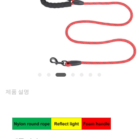
세
요
인
용
문
을
제품 설명
요
구
하
세