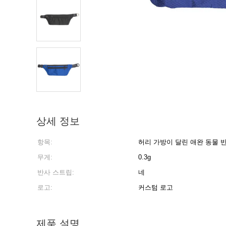
상세 정보
항목:
허리 가방이 달린 애완 동물 
무게:
0.3g
반사 스트립:
네
로고:
커스텀 로고
제품 설명