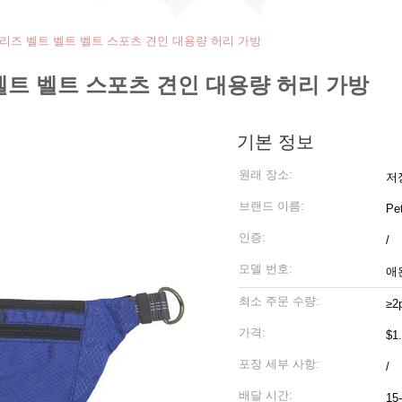
 리즈 벨트 벨트 벨트 스포츠 견인 대용량 허리 가방
벨트 벨트 스포츠 견인 대용량 허리 가방
기본 정보
원래 장소:
저
브랜드 이름:
Pe
인증:
/
모델 번호:
애
최소 주문 수량:
≥2
가격:
$1
포장 세부 사항:
/
배달 시간:
15