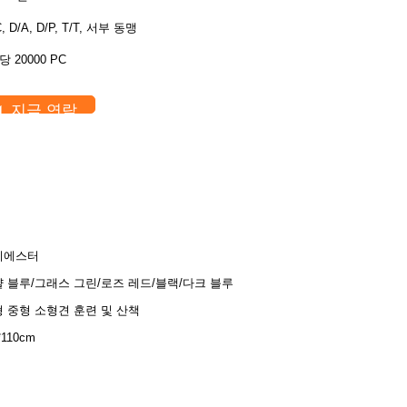
C, D/A, D/P, T/T, 서부 동맹
당 20000 PC
지금 연락
리에스터
 블루/그래스 그린/로즈 레드/블랙/다크 블루
 중형 소형견 훈련 및 산책
*110cm