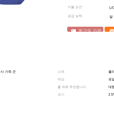
지불 조건:
L/
공급 능력:
달 
최고의 가격
반사 가죽 끈
소재:
폴
색상:
로얄
를 위해 추천합니다:
대형
크기:
2.5