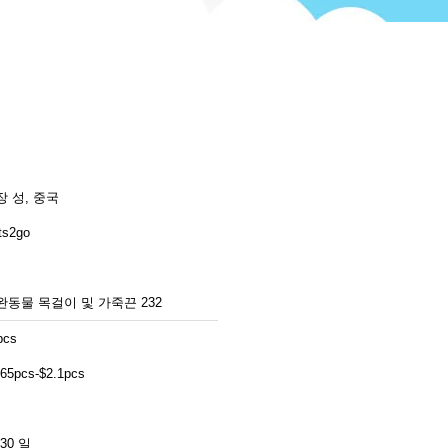
장 성, 중국
ts2go
완동물 목걸이 및 가죽끈 232
pcs
.65pcs-$2.1pcs
-30 일