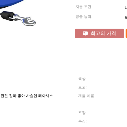
지불 조건:
공급 능력:
달
최고의 가격
색상:
로고:
한 애완견 칼라 좋아 사슬인 레아셰스
제품 이름:
포장:
특징: