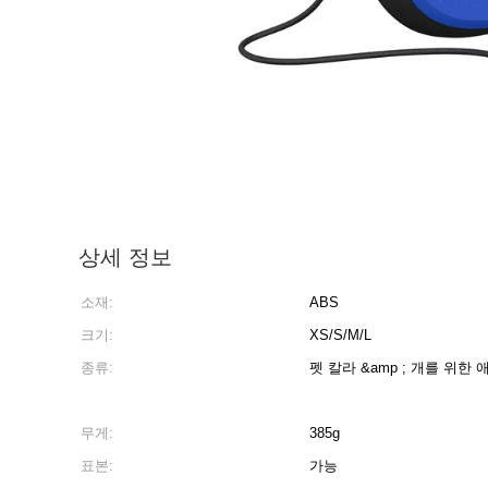
상세 정보
소재:
ABS
크기:
XS/S/M/L
종류:
펫 칼라 &amp ; 개를 위
무게:
385g
표본:
가능