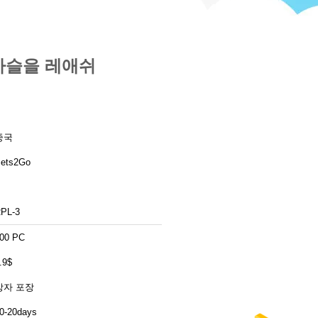
 사슬을 레애쉬
중국
ets2Go
PL-3
00 PC
.9$
상자 포장
0-20days