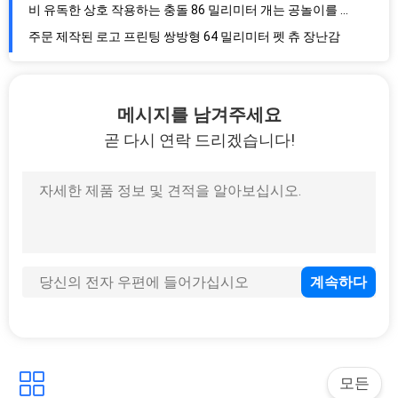
비 유독한 상호 작용하는 충돌 86 밀리미터 개는 공놀이를 합니다
주문 제작된 로고 프린팅 쌍방형 64 밀리미터 펫 츄 장난감
고양이 개를 위한 쿠스토미즈드 Pets2go 72 밀리미터 애완 고무 볼
갈리는 이를 위한 귀여운 모양이 형성된 142x447mm 충돌 씹는 장난감
메시지를 남겨주세요
11개 센티미터 개 톱니 세정 고무 볼
곧 다시 연락 드리겠습니다!
단단한 추스를 위한 175X40mm 씹는 장난감을 발음하세요
Pets2go 쌍방형 충돌 127x44mm 펫 츄 장난감
개를 위한 137 밀리미터 충돌 뼈 모양이 형성된 펫 츄 장난감
소 동물을 위한 쌍방형 166x64mm 펫 츄 장난감
뼈는 166x64mm Pets2go 펫 츄 장난감을 형성했습니다
저항 고무 268X84mm 펫 츄 장난감을 무세요
쌍방형 180x95mm 린넨 강아지 치생 완구
쌍방형 충돌 80 밀리미터 파괴할 수 없는 개 볼 장난감
텔로우 플라스틱 127X78mm 개껌 장난감을 발음하세요
모든
세척되는 이를 위한 177X138mm 흐릿한 펫 츄 장난감