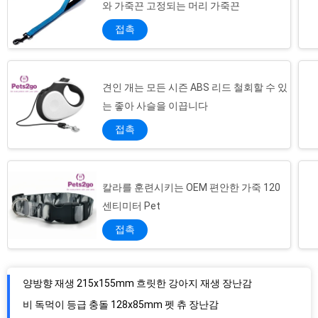
와 가죽끈 고정되는 머리 가죽끈
접촉
견인 개는 모든 시즌 ABS 리드 철회할 수 있
는 좋아 사슬을 이끕니다
접촉
칼라를 훈련시키는 OEM 편안한 가죽 120
센티미터 Pet
접촉
양방향 재생 215x155mm 흐릿한 강아지 재생 장난감
비 독먹이 등급 충돌 128x85mm 펫 츄 장난감