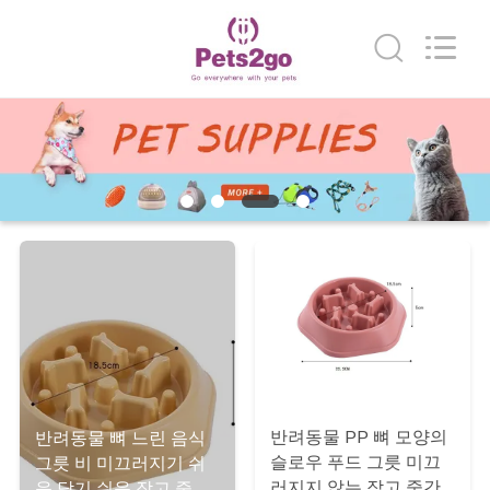
supplier.
Copyright
©
2020
-
2026
Ningbo
Pets2Go
집
Trading
Co.Ltd.
All
Rights
Reserved.
제
품
우
리
에
반려동물 PP 뼈 모양의
대
반려동물 뼈 느린 음식
슬로우 푸드 그릇 미끄
그릇 비 미끄러지기 쉬
러지지 않는 작고 중간
운 닦기 쉬운 작고 중형