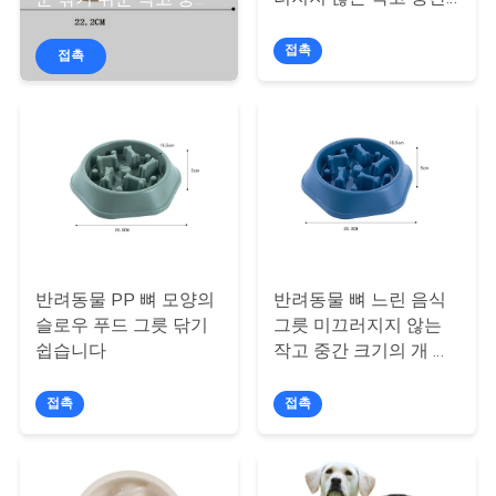
하
크기의 개 그릇
개 안티 질식 그릇
여
접촉
접촉
공
장
여
행
반려동물 PP 뼈 모양의
반려동물 뼈 느린 음식
연
슬로우 푸드 그릇 닦기
그릇 미끄러지지 않는
쉽습니다
작고 중간 크기의 개 안
락
티 질식 그릇
접촉
접촉
주
세