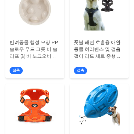
요
인
용
반려동물 행성 모양 PP
풋볼 패턴 호흡용 애완
문
슬로우 푸드 그릇 비 슬
동물 허리밴스 및 걸음
리프 및 비 노크오버 개
걸이 리드 세트 중형 및
을
그릇
대형 개
요
접촉
접촉
구
하
세
요