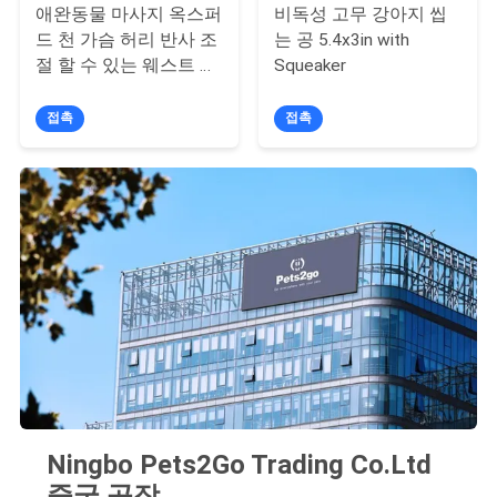
애완동물 마사지 옥스퍼
비독성 고무 강아지 씹
BLOG/NEWS
드 천 가슴 허리 반사 조
는 공 5.4x3in with
절 할 수 있는 웨스트 스
Squeaker
사
타일
접촉
접촉
이
트
맵
PRIVACY
POLICY
Ningbo Pets2Go Trading Co.Ltd
중국 공장