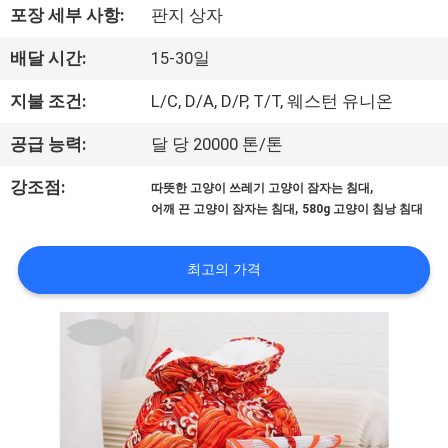
하
포장 세부 사항:
판지 상자
여
배달 시간:
15-30일
지불 조건:
L/C, D/A, D/P, T/T, 웨스턴 유니온
공
장
공급 능력:
달 당 20000 톤/톤
여
,
강조점:
따뜻한 고양이 쓰레기 고양이 잠자는 침대
,
어깨 끈 고양이 잠자는 침대
580g 고양이 침낭 침대
행
최고의 가격
연
락
주
세