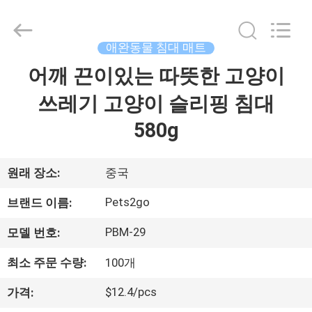
supplier.
Copyright
©
2020
-
애완동물 침대 매트
2026
Ningbo
Pets2Go
어깨 끈이있는 따뜻한 고양이
집
Trading
Co.Ltd.
All
쓰레기 고양이 슬리핑 침대
Rights
Reserved.
제
580g
품
원래 장소:
중국
우
Pets2go
브랜드 이름:
리
PBM-29
모델 번호:
에
최소 주문 수량:
100개
대
$12.4/pcs
가격: