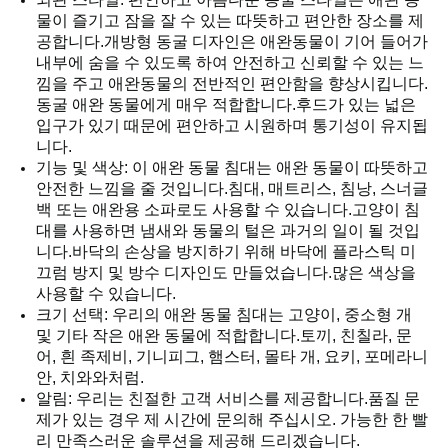
BLOG/NEWS
물이 즐기고 잠을 잘 수 있는 따뜻하고 편안한 장소를 제
공합니다.개방형 동굴 디자인은 애완동물이 기어 들어가
내부에 숨을 수 있도록 하여 안전하고 신뢰할 수 있는 느
사
낌을 주고 애완동물의 전반적인 편안함을 향상시킵니다.
동굴 애완 동물에게 매우 적합합니다.후드가 있는 넓은
이
입구가 있기 때문에 편안하고 시원하며 통기성이 유지됩
니다.
트
기능 및 색상: 이 애완 동물 침대는 애완 동물이 따뜻하고
안전한 느낌을 줄 것입니다.침대, 매트리스, 침낭, 스너글
맵
백 또는 애완용 소파로도 사용할 수 있습니다.고양이 침
대를 사용하면 냄새와 동물의 털은 과거의 일이 될 것입
니다.바닥의 ​​손상을 방지하기 위해 바닥에 플라스틱 미
PRIVACY
끄럼 방지 및 방수 디자인도 만들었습니다.많은 색상을
사용할 수 있습니다.
POLICY
크기 선택: 우리의 애완 동물 침대는 고양이, 중소형 개
및 기타 작은 애완 동물에 적합합니다.토끼, 친칠라, 문
어, 흰 족제비, 기니피그, 햄스터, 몰타 개, 요키, 포메라니
안, 치와와처럼.
알림: 우리는 친절한 고객 서비스를 제공합니다.품질 문
제가 있는 경우 제 시간에 문의해 주십시오. 가능한 한 빨
리 만족스러운 솔루션을 제공해 드리겠습니다.