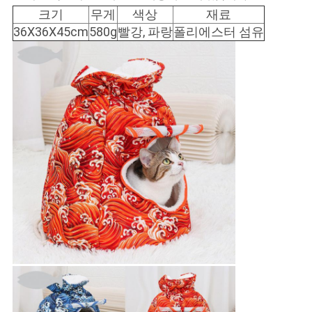
크기
무게
색상
재료
36X36X45cm
580g
빨강, 파랑
폴리에스터 섬유