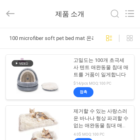
supplier.
Copyright
©
제품 소개
2020
-
2026
Ningbo
Pets2Go
집
Trading
100 microfiber soft pet bed mat 온라인 제조
Co.Ltd.
All
Rights
Reserved.
제
고밀도는 100개 초극세
품
사 텐트 애완동물 침대 매
트를 거품이 일게합니다
$14/pcs MOQ:100 PC
우
접촉
리
제거할 수 있는 사랑스러
에
운 바나나 형상 파괴할 수
대
없는 애완동물 침대 매트
따뜻한 소프트
4.0$ MOQ:100 PC