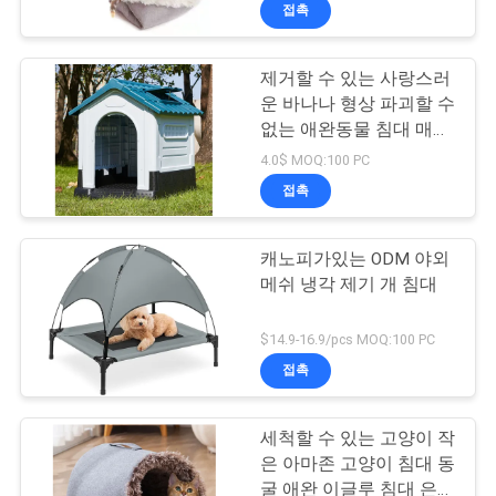
하
접촉
여
제거할 수 있는 사랑스러
운 바나나 형상 파괴할 수
공
없는 애완동물 침대 매트
따뜻한 소프트
장
4.0$ MOQ:100 PC
접촉
여
행
캐노피가있는 ODM 야외
메쉬 냉각 제기 개 침대
연
$14.9-16.9/pcs MOQ:100 PC
락
접촉
주
세척할 수 있는 고양이 작
세
은 아마존 고양이 침대 동
굴 애완 이글루 침대 은신