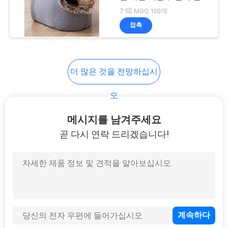
요
처 동굴 쿠션
7.5$ MOQ:100개
접촉
인
용
더 많은 것을 전망하십시
문
오
을
메시지를 남겨주세요
요
곧 다시 연락 드리겠습니다!
구
하
세
요