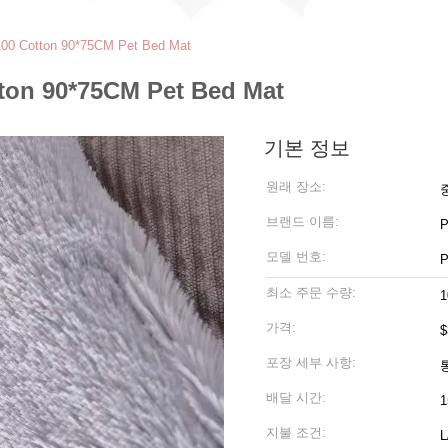
00 Cotton 90*75CM Pet Bed Mat
on 90*75CM Pet Bed Mat
기본 정보
원래 장소:
브랜드 이름:
P
모델 번호:
P
최소 주문 수량:
1
가격:
$
포장 세부 사항:
배달 시간:
1
지불 조건: