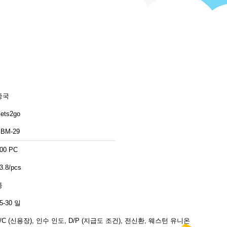
중국
ets2go
BM-29
00 PC
3.8/pcs
통
5-30 일
L/C (신용장), 인수 인도, D/P (지급도 조건), 전신환, 웨스턴 유니온