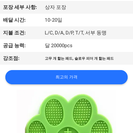
하
포장 세부 사항:
상자 포장
여
배달 시간:
10-20일
공
지불 조건:
L/C, D/A, D/P, T/T, 서부 동맹
장
공급 능력:
달 20000pcs
여
,
강조점:
고무 개 핥는 패드
슬로우 피더 개 핥는 패드
행
최고의 가격
연
락
주
세