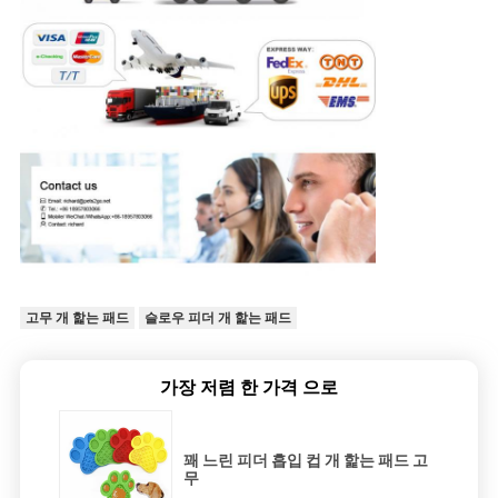
고무 개 핥는 패드
슬로우 피더 개 핥는 패드
가장 저렴 한 가격 으로
꽤 느린 피더 흡입 컵 개 핥는 패드 고
무