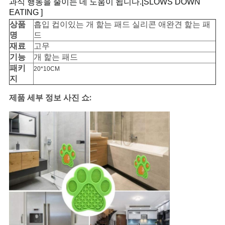
과식 행동을 줄이는 데 도움이 됩니다.[SLOWS DOWN
BLOG/NEWS
EATING ]
상품
흡입 컵이있는 개 핥는 패드 실리콘 애완견 핥는 패
명
드
사
재료
고무
기능
개 핥는 패드
이
패키
20*10CM
지
트
제품 세부 정보 사진 쇼:
맵
PRIVACY
POLICY