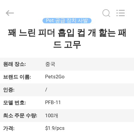
supplier.
Copyright
©
2020
-
Pet 공급 장치 사발
2026
Ningbo
Pets2Go
꽤 느린 피더 흡입 컵 개 핥는 패
집
Trading
Co.Ltd.
All
드 고무
Rights
Reserved.
제
품
원래 장소:
중국
Pets2Go
브랜드 이름:
우
/
인증:
리
PFB-11
모델 번호:
에
최소 주문 수량:
100개
대
$1.9/pcs
가격: