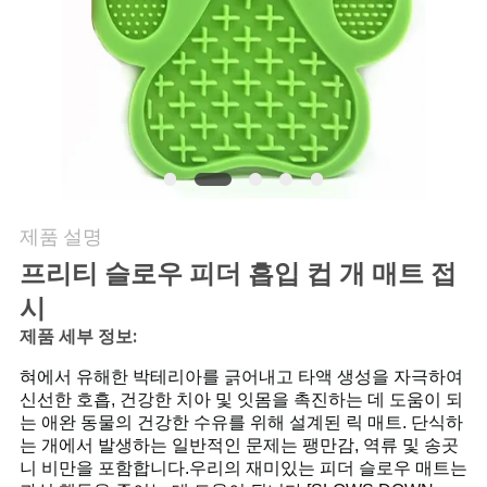
요
인
용
문
을
제품 설명
요
프리티 슬로우 피더 흡입 컵 개 매트 접
구
시
제품 세부 정보:
하
혀에서 유해한 박테리아를 긁어내고 타액 생성을 자극하여
세
신선한 호흡, 건강한 치아 및 잇몸을 촉진하는 데 도움이 되
는 애완 동물의 건강한 수유를 위해 설계된 릭 매트. 단식하
요
는 개에서 발생하는 일반적인 문제는 팽만감, 역류 및 송곳
니 비만을 포함합니다.우리의 재미있는 피더 슬로우 매트는