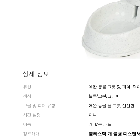
상세 정보
유형:
애완 동물 그릇 및 피더, 먹이
색상:
블루/그린/그레이
보울 및 피더 유형:
애완 동물 물 그릇 신선한
시간 설정:
아니
이름:
개 핥는 패드
강조하다:
플라스틱 개 물병 디스펜