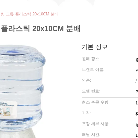
병 그릇 플라스틱 20x10CM 분배
플라스틱 20x10CM 분배
기본 정보
원래 장소:
브랜드 이름:
P
인증:
/
모델 번호:
P
최소 주문 수량:
가격:
$
포장 세부 사항:
배달 시간:
1