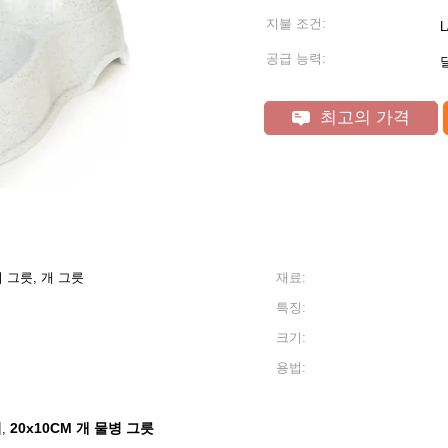
지불 조건:
L
공급 능력:
달
최고의 가격
 그릇, 개 그릇
재료:
특징:
크기:
용법:
서
20x10CM 개 물병 그릇
,