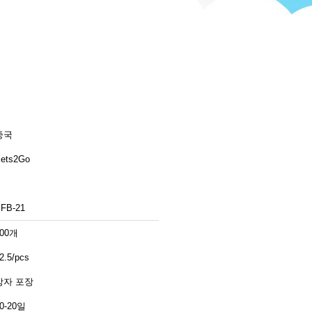
중국
ets2Go
FB-21
100개
2.5/pcs
상자 포장
0-20일