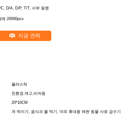
/C, D/A, D/P, T/T, 서부 동맹
에 20000pcs
지금 연락
플라스틱
친환경,재고,비자동
20*10CM
개 먹이기, 음식과 물 먹기, 야외 휴대용 애완 동물 사료 급수기