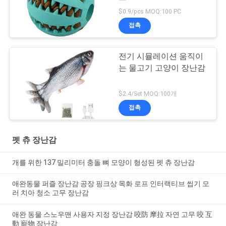
$0.9/pcs MOQ:100 PC
접촉
전기 시뮬레이션 움직이
는 물고기 고양이 장난감
$2.4/Set MOQ:100개
접촉
펫 츄 장난감
개를 위한 137 밀리미터 충돌 뼈 모양이 형성된 펫 츄 장난감
애완동물 퍼즐 장난감 공장 핑크상 목화 로프 인터랙티브 씹기 모
러 치아 청소 고무 장난감
애완 동물 스노우맨 사용자 지정 장난감 咬防 摩拉 자연 고무 咬 互
動 寵物 장난감