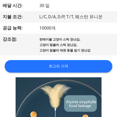
하
배달 시간:
30 일
여
지불 조건:
L/C, D/A, D/P, T/T, 웨스턴 유니온
공
공급 능력:
10000개
장
,
강조점:
턴테이블 고양이 스틱 장난감
,
고양이 텀블러 스틱 장난감
여
고양이 텀블러 애완 동물 씹기 장난감
행
최고의 가격
연
락
주
세