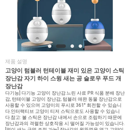
요
인
용
문
을
제품 설명
요
고양이 텀블러 턴테이블 재미 있은 고양이 스틱
장난감 자기 하이 스윙 새는 공 슬로우 푸드 개
구
장난감
하
다기능] 다기능 고양이 장난감.느린 사료 PR 식품 분배 장난
감, 턴테이블 고양이 장난감, 텀블러 애완 동물 장난감으로
세
사용할 수 있으며 고양이의 푸시로 361° 회전할 수 있습니
다.인터랙티브 고양이 티저 스틱으로도 사용할 수 있습니
요
다.참고: 볼 스틱은 장난감 내에서 손으로 조립하기 때문에
장난감과의 격렬한 상호작용 시 떨어질 가능성이 있습니다.
[먹이 새는 구멍 조절 가능] 장난감의 윗뚜껑을 열고 고양이