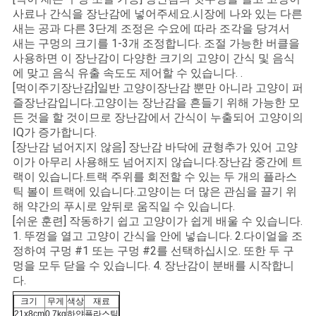
BLOG/NEWS
사료나 간식을 장난감에 넣어주세요.시장에 나와 있는 다른
새는 공과 다른 3단계 조정은 수요에 따라 조각을 당겨서
새는 구멍의 크기를 1-3개 조정합니다. 조절 가능한 버클을
사
사용하면 이 장난감이 다양한 크기의 고양이 간식 및 음식
에 맞고 음식 유출 속도도 제어할 수 있습니다. .
이
[먹이주기장난감]일반 고양이장난감 뿐만 아니라 고양이 퍼
즐장난감입니다.고양이는 장난감을 흔들기 위해 가능한 모
트
든 것을 할 것이므로 장난감에서 간식이 누출되어 고양이의
IQ가 증가합니다.
맵
[장난감 넘어지지 않음] 장난감 바닥에 균형추가 있어 고양
이가 아무리 사용해도 넘어지지 않습니다.장난감 중간에 트
랙이 있습니다.트랙 주위를 회전할 수 있는 두 개의 플라스
PRIVACY
틱 볼이 트랙에 있습니다.고양이는 더 많은 관심을 끌기 위
해 약간의 푸시로 앞뒤로 움직일 수 있습니다.
POLICY
[쉬운 훈련] 작동하기 쉽고 고양이가 쉽게 배울 수 있습니다.
1. 뚜껑을 열고 고양이 간식을 안에 넣습니다. 2.다이얼을 조
정하여 구멍 #1 또는 구멍 #2를 선택하십시오. 또한 두 구
멍을 모두 닫을 수 있습니다. 4. 장난감이 분배를 시작합니
다.
크기
무게
색상
재료
21x8cm
0.7kg
하얀
플라스틱