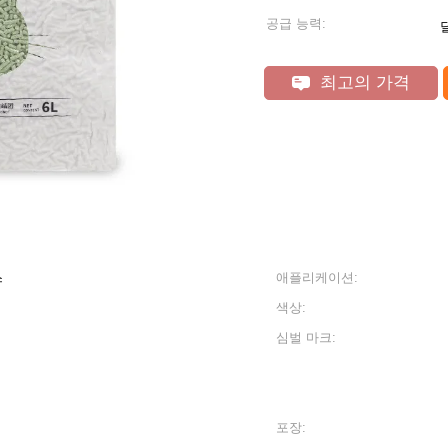
공급 능력:
달
최고의 가격
스
애플리케이션:
색상:
심벌 마크:
포장: