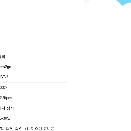
중국
ets2go
BT-3
100개
2.9/pcs
판지 상자
5-30일
/C, D/A, D/P, T/T, 웨스턴 유니온