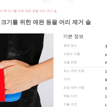
1cm M 크기를 위한 애완 동물 머리 제거 솔
 M 크기를 위한 애완 동물 머리 제거 솔
기본 정보
원래 장소:
브랜드 이름:
p
모델 번호:
P
최소 주문 수량:
가격:
$
포장 세부 사항:
배달 시간:
1
지불 조건:
L