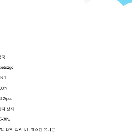
중국
pets2go
B-1
100개
3.2/pcs
판지 상자
5-30일
/C, D/A, D/P, T/T, 웨스턴 유니온