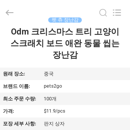
supplier.
Copyright
©
2020
-
펫 츄 장난감
2026
Ningbo
Pets2Go
Odm 크리스마스 트리 고양이
집
Trading
Co.Ltd.
All
스크래치 보드 애완 동물 씹는
Rights
Reserved.
제
장난감
품
원래 장소:
중국
우
pets2go
브랜드 이름:
리
최소 주문 수량:
100개
에
$11.9/pcs
가격:
대
포장 세부 사항:
판지 상자