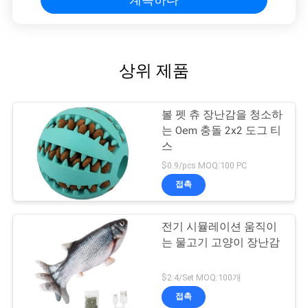
상위 제품
볼 펫 츄 장난감을 청소하
는 Oem 충돌 2x2 도그 티
스
$0.9/pcs MOQ:100 PC
접촉
전기 시뮬레이션 움직이
는 물고기 고양이 장난감
$2.4/Set MOQ:100개
접촉