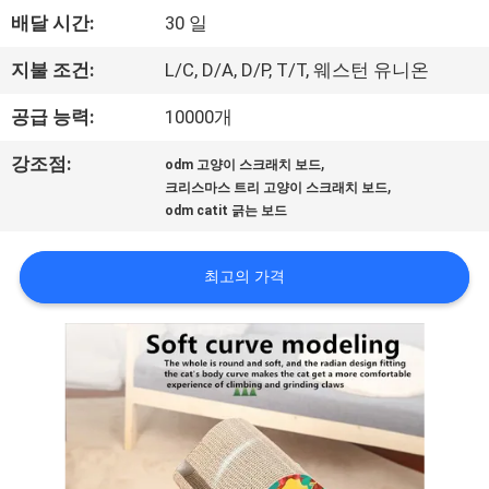
하
배달 시간:
30 일
여
지불 조건:
L/C, D/A, D/P, T/T, 웨스턴 유니온
공
공급 능력:
10000개
장
,
강조점:
odm 고양이 스크래치 보드
,
크리스마스 트리 고양이 스크래치 보드
여
odm catit 긁는 보드
행
최고의 가격
연
락
주
세