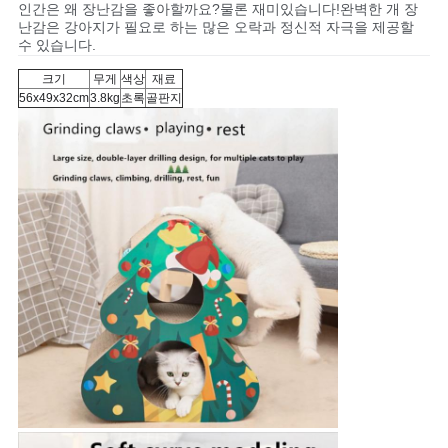
인간은 왜 장난감을 좋아할까요?물론 재미있습니다!완벽한 개 장
BLOG/NEWS
난감은 강아지가 필요로 하는 많은 오락과 정신적 자극을 제공할
수 있습니다.
사
크기
무게
색상
재료
56x49x32cm
3.8kg
초록
골판지
이
트
맵
PRIVACY
POLICY