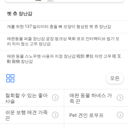
펫 츄 장난감
개를 위한 137 밀리미터 충돌 뼈 모양이 형성된 펫 츄 장난감
애완동물 퍼즐 장난감 공장 핑크상 목화 로프 인터랙티브 씹기 모
러 치아 청소 고무 장난감
애완 동물 스노우맨 사용자 지정 장난감 咬防 摩拉 자연 고무 咬 互
動 寵物 장난감
모든
철회할 수 있는 좋아 
애완 동물 하네스 가
사슬
죽 끈
쉬운 보행 애견 가죽
Pet 견인 로우프
끈