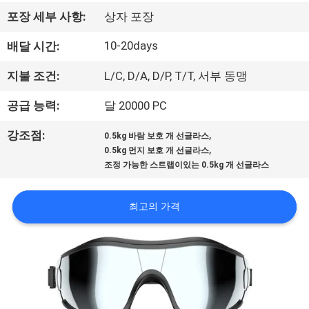
하
포장 세부 사항:
상자 포장
여
10-20days
배달 시간:
공
지불 조건:
L/C, D/A, D/P, T/T, 서부 동맹
장
공급 능력:
달 20000 PC
여
,
강조점:
0.5kg 바람 보호 개 선글라스
,
0.5kg 먼지 보호 개 선글라스
행
조정 가능한 스트랩이있는 0.5kg 개 선글라스
연
최고의 가격
락
주
세