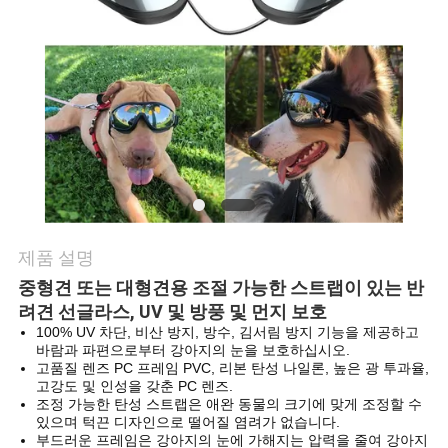
요
인
용
문
을
요
제품 설명
구
중형견 또는 대형견용 조절 가능한 스트랩이 있는 반
려견 선글라스, UV 및 방풍 및 먼지 보호
하
100% UV 차단, 비산 방지, 방수, 김서림 방지 기능을 제공하고
바람과 파편으로부터 강아지의 눈을 보호하십시오.
세
고품질 렌즈 PC 프레임 PVC, 리본 탄성 나일론, 높은 광 투과율,
고강도 및 인성을 갖춘 PC 렌즈.
요
조정 가능한 탄성 스트랩은 애완 동물의 크기에 맞게 조정할 수
있으며 턱끈 디자인으로 떨어질 염려가 없습니다.
부드러운 프레임은 강아지의 눈에 가해지는 압력을 줄여 강아지