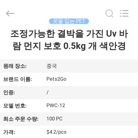
supplier.
Copyright
©
2020
-
옷을 입는 PET
2026
Ningbo
Pets2Go
조정가능한 결박을 가진 Uv 바
집
Trading
Co.Ltd.
All
람 먼지 보호 0.5kg 개 색안경
Rights
Reserved.
제
품
원래 장소:
중국
Pets2Go
브랜드 이름:
우
/
인증:
리
PWC-12
모델 번호:
에
100 PC
최소 주문 수량:
대
$4.2/pcs
가격: