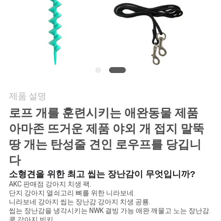
요
인
용
문
제품 설명
을
로프 개를 훈련시키는 애완동물 제품
요
아마존 뜨거운 제품 야외 개 접지 말뚝
구
땅 개는 탄성줄 견인 로우프를 당깁니
하
다
소형견을 위한 최고 씹는 장난감이 무엇입니까?
세
AKC 판매점 강아지 치생 팩.
단지 강아지 열쇠고리 뼈를 위한 니라보네.
요
니라보네 강아지 씹는 장난감 강아지 치생 공룡.
씹는 장난감을 냉각시키는 NWK 결빙 가능 애완 깨물고 노는 장난감.
콩 강아지 빈키.