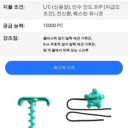
하
지불 조건:
L/C (신용장), 인수 인도, D/P (지급도
여
조건), 전신환, 웨스턴 유니온
10000 PC
공급 능력:
공
,
강조점:
플라스틱 접지 말뚝 애견 가죽끈
장
,
Eco 우호적 접지 말뚝 애견 가죽끈
땅 개 줄에서 탄력 있는 스크루
여
행
최고의 가격
연
락
주
세