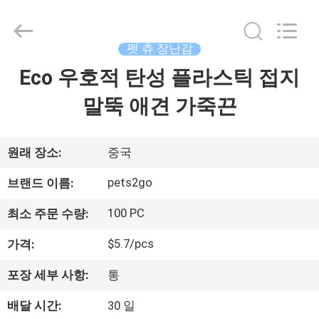
supplier.
Copyright
©
2020
-
펫 츄 장난감
2026
Ningbo
Pets2Go
Eco 우호적 탄성 플라스틱 접지
집
Trading
Co.Ltd.
All
말뚝 애견 가죽끈
Rights
Reserved.
제
품
원래 장소:
중국
pets2go
브랜드 이름:
우
100 PC
최소 주문 수량:
리
$5.7/pcs
가격:
에
포장 세부 사항:
통
대
배달 시간:
30 일