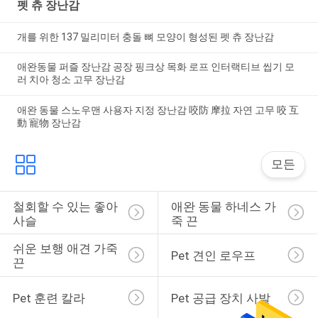
펫 츄 장난감
개를 위한 137 밀리미터 충돌 뼈 모양이 형성된 펫 츄 장난감
애완동물 퍼즐 장난감 공장 핑크상 목화 로프 인터랙티브 씹기 모
러 치아 청소 고무 장난감
애완 동물 스노우맨 사용자 지정 장난감 咬防 摩拉 자연 고무 咬 互
動 寵物 장난감
모든
철회할 수 있는 좋아 
애완 동물 하네스 가
사슬
죽 끈
쉬운 보행 애견 가죽
Pet 견인 로우프
끈
Pet 훈련 칼라
Pet 공급 장치 사발