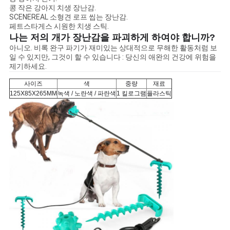
BLOG/NEWS
콩 작은 강아지 치생 장난감.
SCENEREAL 소형견 로프 씹는 장난감.
페트스타게스 시원한 치생 스틱.
나는 저의 개가 장난감을 파괴하게 하여야 합니까?
사
아니오. 비록 완구 파기가 재미있는 상대적으로 무해한 활동처럼 보
일 수 있지만, 그것이 할 수 있습니다 : 당신의 애완의 건강에 위험을
이
제기하세요.
트
사이즈
색
중량
재료
125X85X265MM
녹색 / 노란색 / 파란색
1 킬로그램
플라스틱
맵
PRIVACY
POLICY