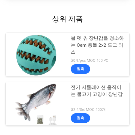
상위 제품
볼 펫 츄 장난감을 청소하
는 Oem 충돌 2x2 도그 티
스
$0.9/pcs MOQ:100 PC
접촉
전기 시뮬레이션 움직이
는 물고기 고양이 장난감
$2.4/Set MOQ:100개
접촉