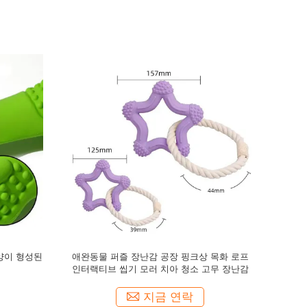
 장난감 치
반려동물 해상성 삐걱거리는 장난감 치아 청소
전기 시뮬레
난감
물식 내성 개 장난감
지금 연락