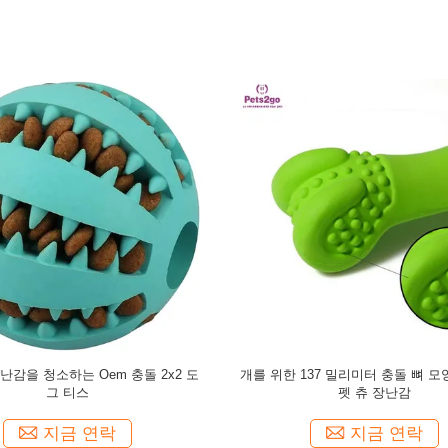
플러시 장난감 소음 시뮬레이션 오리
반려동물 물식 내성 당기는 탭 씹기
난감 퍼즐 치아 닦기 치아 씹기
아 청소 내구성 강아지 장
지금 연락
지금 연락