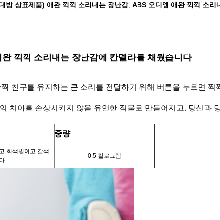
상대방 상표제품) 애완 끽끽 소리내는 장난감
ABS 오디엠 애완 끽끽 소리
,
 애완 끽끽 소리내는 장난감에 칸델라를 채웠습니다
단짝 친구를 유지하는 큰 소리를 전달하기 위해 버튼을 누르면 찍찍
개의 치아를 손상시키지 않을 유연한 직물로 만들어지고, 당신과 
중량
고
회색빛이
고
갈색
0.5 킬로그램
다