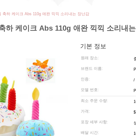
축하 케이크 Abs 110g 애완 끽끽 소리내는 장난감
하 케이크 Abs 110g 애완 끽끽 소리내
기본 정보
원래 장소:
브랜드 이름:
P
인증:
/
모델 번호:
P
최소 주문 수량:
1
가격:
$
포장 세부 사항:
배달 시간:
1