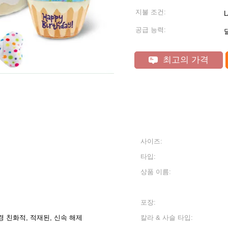
지불 조건:
L
공급 능력:
달
최고의 가격
사이즈:
타입:
상품 이름:
포장:
 친화적, 적재된, 신속 해제
칼라 & 사슬 타입: