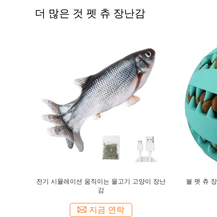
더 많은 것 펫 츄 장난감
 목화 로프
애완 동물 스노우맨 사용자 지정 장난감 咬防
반려동물 
고무 장난감
摩拉 자연 고무 咬 互動 寵物 장난감
큰 장
지금 연락