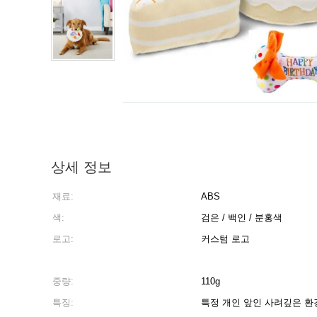
상세 정보
재료:
ABS
색:
검은 / 백인 / 분홍색
로고:
커스텀 로고
중량:
110g
특징:
특정 개인 앞인 사려깊은 환경