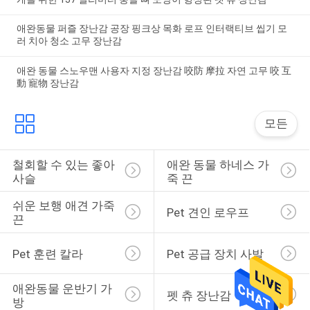
애완동물 퍼즐 장난감 공장 핑크상 목화 로프 인터랙티브 씹기 모
러 치아 청소 고무 장난감
애완 동물 스노우맨 사용자 지정 장난감 咬防 摩拉 자연 고무 咬 互
動 寵物 장난감
모든
철회할 수 있는 좋아 
애완 동물 하네스 가
사슬
죽 끈
쉬운 보행 애견 가죽
Pet 견인 로우프
끈
Pet 훈련 칼라
Pet 공급 장치 사발
애완동물 운반기 가
펫 츄 장난감
방