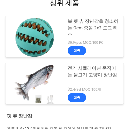
상위 제품
볼 펫 츄 장난감을 청소하
는 Oem 충돌 2x2 도그 티
스
$0.9/pcs MOQ:100 PC
접촉
전기 시뮬레이션 움직이
는 물고기 고양이 장난감
$2.4/Set MOQ:100개
접촉
펫 츄 장난감
개를 위한 137 밀리미터 충돌 뼈 모양이 형성된 펫 츄 장난감