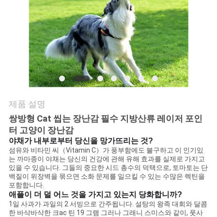
요
인
용
문
을
제품 설명
요
쌍방형 Cat 씹는 장난감 필수 지방산류 레이저 포인
터 고양이 장난감
구
야채가 내부로부터 당신을 망가뜨리는 것?
섬유와 비타민 씨（Vitamin C）가 풍부함에도 불구하고 이 인기있
하
는 까마종이 야채는 당신의 건강에 관해 유해 효과를 실제로 가지고
있을 수 있습니다. 그들의 중요한 시드 총수의 덕택으로, 토마토는 단
세
백질이 위장벽을 묶으면 소화 문제를 일으킬 수 있는 수많은 렉틴을
포함합니다.
요
애플이 더 덜 어느 것을 가지고 있는지 당화합니까?
1일 사과가 과일의 2 서빙으로 간주됩니다. 설탕의 왕족 대회와 달콤
한 바삭바삭한 크ac 틴 19 그램 그러나 그래니 스미스와 같이, 풋사