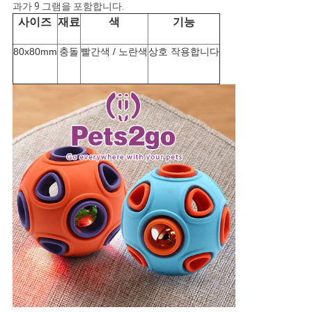
과가 9 그램을 포함합니다.
BLOG/NEWS
사이즈
재료
색
기능
80x80mm
충돌
빨간색 / 노란색
상호 작용합니다
사
이
트
맵
PRIVACY
POLICY