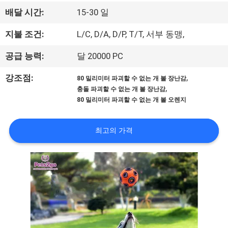
하
배달 시간:
15-30 일
여
지불 조건:
L/C, D/A, D/P, T/T, 서부 동맹,
공
공급 능력:
달 20000 PC
장
,
강조점:
80 밀리미터 파괴할 수 없는 개 볼 장난감
,
충돌 파괴할 수 없는 개 볼 장난감
여
80 밀리미터 파괴할 수 없는 개 볼 오렌지
행
최고의 가격
연
락
주
세