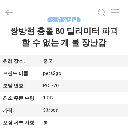
supplier.
Copyright
©
2020
-
펫 츄 장난감
2026
Ningbo
Pets2Go
쌍방형 충돌 80 밀리미터 파괴
집
Trading
Co.Ltd.
All
할 수 없는 개 볼 장난감
Rights
Reserved.
제
품
원래 장소:
중국
pets2go
브랜드 이름:
우
PCT-20
모델 번호:
리
1 PC
최소 주문 수량:
에
$3/pcs
가격:
대
포장 세부 사항:
통