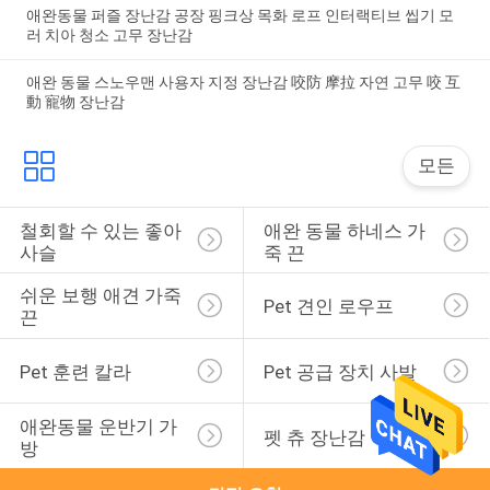
애완동물 퍼즐 장난감 공장 핑크상 목화 로프 인터랙티브 씹기 모
러 치아 청소 고무 장난감
애완 동물 스노우맨 사용자 지정 장난감 咬防 摩拉 자연 고무 咬 互
動 寵物 장난감
모든
철회할 수 있는 좋아 
애완 동물 하네스 가
사슬
죽 끈
쉬운 보행 애견 가죽
Pet 견인 로우프
끈
Pet 훈련 칼라
Pet 공급 장치 사발
애완동물 운반기 가
펫 츄 장난감
방