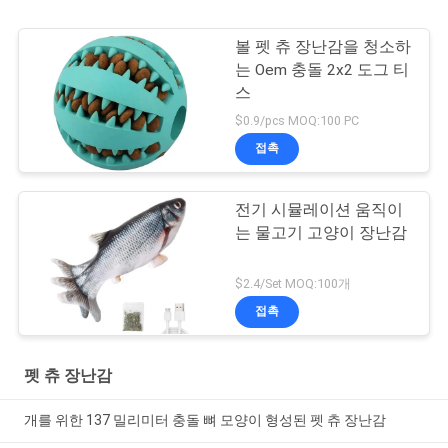
볼 펫 츄 장난감을 청소하
는 Oem 충돌 2x2 도그 티
스
$0.9/pcs MOQ:100 PC
접촉
전기 시뮬레이션 움직이
는 물고기 고양이 장난감
$2.4/Set MOQ:100개
접촉
펫 츄 장난감
개를 위한 137 밀리미터 충돌 뼈 모양이 형성된 펫 츄 장난감