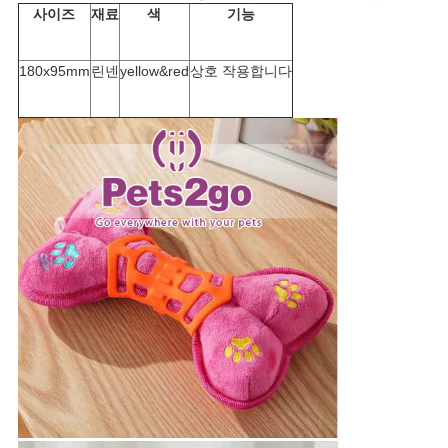
BLOG/NEWS
사이즈
재료
색
기능
180x95mm
린넨
yellow&red
상호 작용합니다
사
이
트
맵
PRIVACY
POLICY