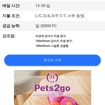
하
배달 시간:
15-30 일
여
지불 조건:
L/C, D/A, D/P, T/T, 서부 동맹,
공
공급 능력:
달 20000 PC
장
,
강조점:
리넨제 강아지 치생 완구
,
180x95mm 강아지 치생 완구
여
180x95mm 나일론 견골형
행
최고의 가격
연
락
주
세