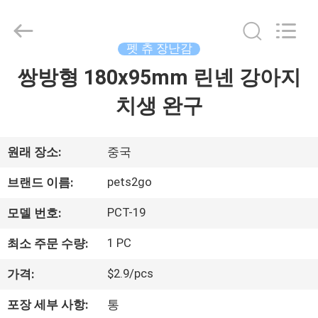
supplier.
Copyright
©
2020
-
펫 츄 장난감
2026
Ningbo
Pets2Go
쌍방형 180x95mm 린넨 강아지
집
Trading
Co.Ltd.
All
치생 완구
Rights
Reserved.
제
품
원래 장소:
중국
pets2go
브랜드 이름:
우
PCT-19
모델 번호:
리
1 PC
최소 주문 수량:
에
$2.9/pcs
가격:
대
포장 세부 사항:
통