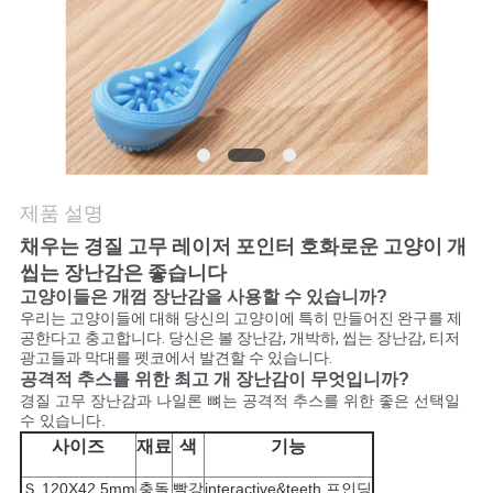
요
인
용
문
제품 설명
을
채우는 경질 고무 레이저 포인터 호화로운 고양이 개
요
씹는 장난감은 좋습니다
고양이들은 개껌 장난감을 사용할 수 있습니까?
구
우리는 고양이들에 대해 당신의 고양이에 특히 만들어진 완구를 제
공한다고 충고합니다. 당신은 볼 장난감, 개박하, 씹는 장난감, 티저
하
광고들과 막대를 펫코에서 발견할 수 있습니다.
공격적 추스를 위한 최고 개 장난감이 무엇입니까?
세
경질 고무 장난감과 나일론 뼈는 공격적 추스를 위한 좋은 선택일
수 있습니다.
요
사이즈
재료
색
기능
Ｓ 120X42.5mm
충돌
빨강
interactive&teeth 프인딩