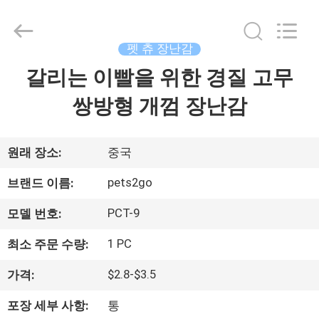
supplier.
Copyright
©
2020
-
펫 츄 장난감
2026
Ningbo
Pets2Go
갈리는 이빨을 위한 경질 고무
집
Trading
Co.Ltd.
All
쌍방형 개껌 장난감
Rights
Reserved.
제
품
원래 장소:
중국
pets2go
브랜드 이름:
우
PCT-9
모델 번호:
리
1 PC
최소 주문 수량:
에
$2.8-$3.5
가격:
대
포장 세부 사항:
통