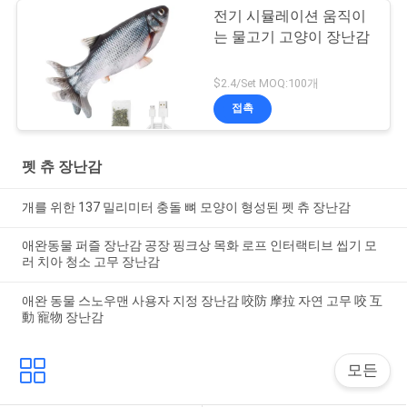
전기 시뮬레이션 움직이
는 물고기 고양이 장난감
$2.4/Set MOQ:100개
접촉
펫 츄 장난감
개를 위한 137 밀리미터 충돌 뼈 모양이 형성된 펫 츄 장난감
애완동물 퍼즐 장난감 공장 핑크상 목화 로프 인터랙티브 씹기 모
러 치아 청소 고무 장난감
애완 동물 스노우맨 사용자 지정 장난감 咬防 摩拉 자연 고무 咬 互
動 寵物 장난감
모든