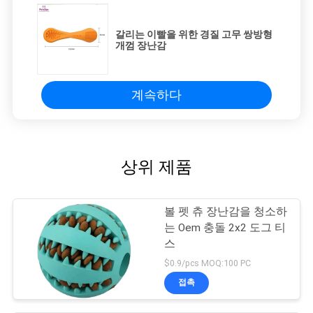
갈리는 이빨을 위한 경질 고무 쌍방형
개껌 장난감
계속하다
상위 제품
볼 펫 츄 장난감을 청소하
는 Oem 충돌 2x2 도그 티
스
$0.9/pcs MOQ:100 PC
접촉