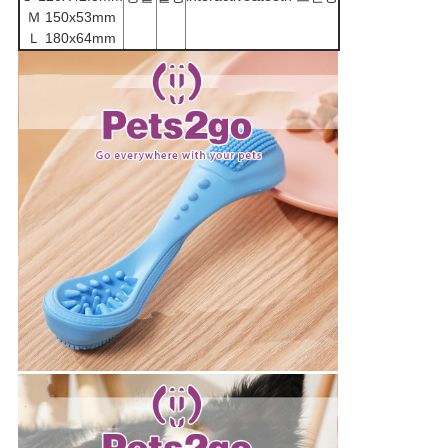
BLOG/NEWS
Ｍ 150x53mm
Ｌ 180x64mm
사
이
트
맵
PRIVACY
POLICY