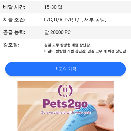
하
배달 시간:
15-30 일
여
지불 조건:
L/C, D/A, D/P, T/T, 서부 동맹,
공
공급 능력:
달 20000 PC
장
,
강조점:
경질 고무 쌍방형 개껌 장난감
,
이갈이 쌍방형 개껌 장난감
경질 고무 개 치생 장난감
여
행
최고의 가격
연
락
주
세