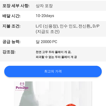
하
포장 세부 사항:
상자 포장
여
10-20days
배달 시간:
공
지불 조건:
L/C (신용장), 인수 인도, 전신환,, D/P
(지급도 조건)
장
공급 능력:
달 20000 PC
여
,
강조점:
행
천연 고무 두라 플레이 개 공
파괴할 수 없는 두라 플레이 개 공
연
최고의 가격
락
주
세