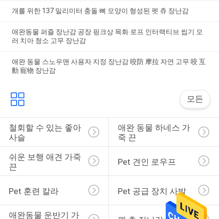
개를 위한 137 밀리미터 충돌 뼈 모양이 형성된 펫 츄 장난감
애완동물 퍼즐 장난감 공장 핑크상 목화 로프 인터랙티브 씹기 모
러 치아 청소 고무 장난감
애완 동물 스노우맨 사용자 지정 장난감 咬防 摩拉 자연 고무 咬 互
動 寵物 장난감
모든
철회할 수 있는 좋아 
애완 동물 하네스 가
사슬
죽 끈
쉬운 보행 애견 가죽
Pet 견인 로우프
끈
Pet 훈련 칼라
Pet 공급 장치 사발
애완동물 운반기 가