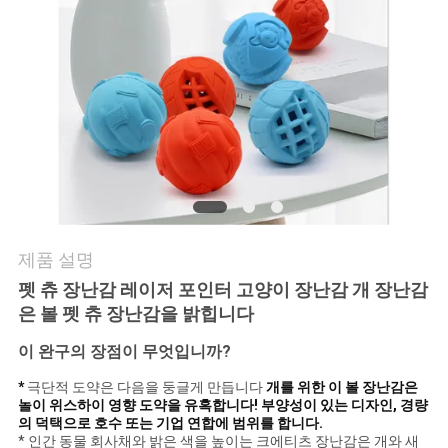
요
인
용
문
을
요
제품 설명
구
펫 츄 장난감 레이저 포인터 고양이 장난감 개 장난감
은 볼 펫 츄 장난감을 밝힙니다
하
이 완구의 장점이 무엇입니까?
세
*
극단적 도약은 다음을 둥글게 만듭니다
개를 위한 이 볼 장난감은
요
놀이 위스하이 영향 도약을 유혹합니다! 부양성이 있는 디자인, 경량
의 덕택으로 호수 또는 기업 연합에 범위를 합니다.
* 인간 동물 회사채와 밝은 색을 높이는 크에티츠 장난감은 개와 새