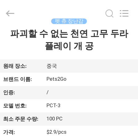
supplier.
Copyright
©
2020
-
펫 츄 장난감
2026
Ningbo
Pets2Go
파괴할 수 없는 천연 고무 두라
집
Trading
Co.Ltd.
All
플레이 개 공
Rights
Reserved.
제
품
원래 장소:
중국
Pets2Go
브랜드 이름:
우
/
인증:
리
PCT-3
모델 번호:
에
100 PC
최소 주문 수량:
대
$2.9/pcs
가격: