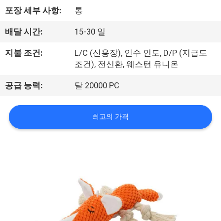
하
포장 세부 사항:
통
여
배달 시간:
15-30 일
공
지불 조건:
L/C (신용장), 인수 인도, D/P (지급도
조건), 전신환, 웨스턴 유니온
장
공급 능력:
달 20000 PC
여
행
최고의 가격
연
락
주
세