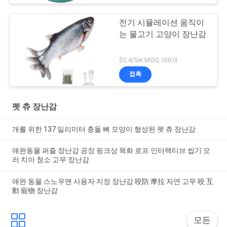
전기 시뮬레이션 움직이
는 물고기 고양이 장난감
$2.4/Set MOQ:100개
접촉
펫 츄 장난감
개를 위한 137 밀리미터 충돌 뼈 모양이 형성된 펫 츄 장난감
애완동물 퍼즐 장난감 공장 핑크상 목화 로프 인터랙티브 씹기 모
러 치아 청소 고무 장난감
애완 동물 스노우맨 사용자 지정 장난감 咬防 摩拉 자연 고무 咬 互
動 寵物 장난감
모든