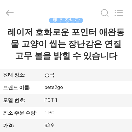
supplier.
Copyright
©
2020
-
펫 츄 장난감
2026
Ningbo
Pets2Go
레이저 호화로운 포인터 애완동
집
Trading
Co.Ltd.
All
물 고양이 씹는 장난감은 연질
Rights
Reserved.
제
고무 볼을 밝힐 수 있습니다
품
원래 장소:
중국
우
pets2go
브랜드 이름:
리
PCT-1
모델 번호:
에
1 PC
최소 주문 수량:
대
$3.9
가격: