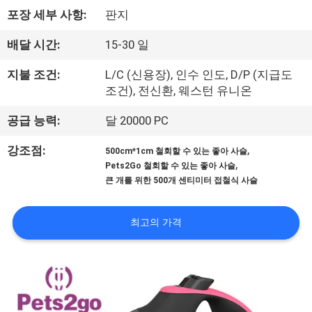
하
포장 세부 사항:
판지
여
배달 시간:
15-30 일
공
지불 조건:
L/C (신용장), 인수 인도, D/P (지급도
조건), 전신환, 웨스턴 유니온
장
공급 능력:
달 20000 PC
여
,
강조점:
500cm*1cm 철회할 수 있는 좋아 사슬
행
,
Pets2Go 철회할 수 있는 좋아 사슬
큰 개를 위한 500개 센티미터 접철식 사슬
연
최고의 가격
락
주
세