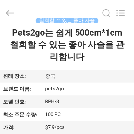
supplier.
Copyright
©
2020
-
철회할 수 있는 좋아 사슬
2026
Ningbo
Pets2Go
Pets2go는 쉽게 500cm*1cm
집
Trading
Co.Ltd.
All
철회할 수 있는 좋아 사슬을 관
Rights
Reserved.
제
리합니다
품
원래 장소:
중국
우
pets2go
브랜드 이름:
리
RPH-8
모델 번호:
에
100 PC
최소 주문 수량:
대
$7.9/pcs
가격: