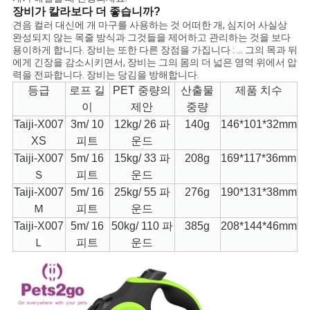
BLOG/NEWS
장비가 칼라보다 더 좋습니까?
견음 컬러 대신에 개 마구를 사용하는 것 어떠한 개, 심지어 사실상
완성되지 않는 목줄 방식과 그것들을 제어하고 관리하는 것을 보다
용이하게 합니다. 장비는 또한 다른 장점을 가집니다 : ... 그의 목과 뒤
사
에게 긴장을 감소시키면서, 장비는 그의 몸의 더 넓은 영역 위에서 압
력을 전파합니다. 장비는 당김을 방해합니다.
이
등급
로프 길
PET 중량의
산출물
제품 치수
이
제안
중량
트
Taiji-X007
3m/ 10
12kg/ 26 파
140g
146*101*32mm
맵
XS
피트
운드
Taiji-X007
5m/ 16
15kg/ 33 파
208g
169*117*36mm
Ｓ
피트
운드
PRIVACY
Taiji-X007
5m/ 16
25kg/ 55 파
276g
190*131*38mm
POLICY
Ｍ
피트
운드
Taiji-X007
5m/ 16
50kg/ 110 파
385g
208*144*46mm
Ｌ
피트
운드