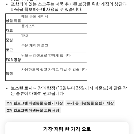
BLOG/NEWS
포함되어 있는 스크루는 더욱 추가된 보강을 위한 개집의 상단과
바닥을 확보하는데 사용될 수 있습니다.
애완 동물 케이지
상품 이름
사
플라스틱
재료
이
1KG
중량
주문 제작된 로고
트
로고
닝보는 좌현으로 향하게 합니다
맵
FOB 공항
사용하도록 쉽고 가지고 다닐 수 있습니다
특징
PRIVACY
보스턴 토지 대장과 탐정 (12일부터 25일까지 파운드)과 같은 작
POLICY
은 종류에 대하여 권고됩니다
2개 킬로그램 애완동물 운반기 새장
두개 문 애완동물 운반기 새장
2개 킬로그램 애완동물 교통 새장
가장 저렴 한 가격 으로