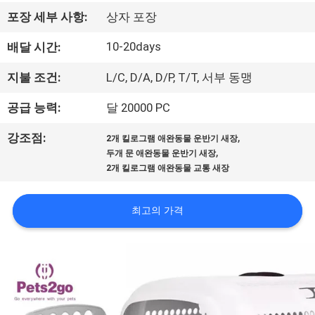
하
포장 세부 사항:
상자 포장
여
10-20days
배달 시간:
공
지불 조건:
L/C, D/A, D/P, T/T, 서부 동맹
장
공급 능력:
달 20000 PC
여
,
강조점:
2개 킬로그램 애완동물 운반기 새장
,
두개 문 애완동물 운반기 새장
행
2개 킬로그램 애완동물 교통 새장
연
최고의 가격
락
주
세