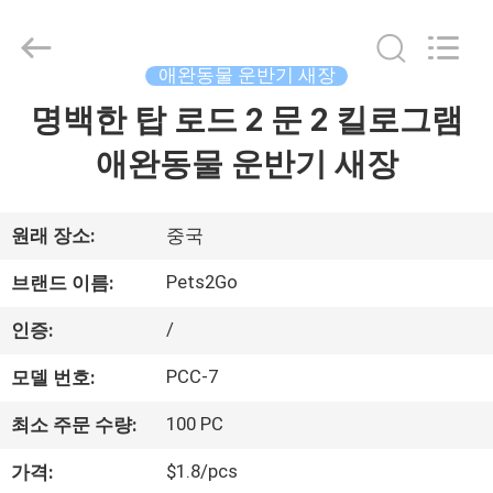
supplier.
Copyright
©
2020
-
애완동물 운반기 새장
2026
Ningbo
Pets2Go
명백한 탑 로드 2 문 2 킬로그램
집
Trading
Co.Ltd.
All
애완동물 운반기 새장
Rights
Reserved.
제
품
원래 장소:
중국
Pets2Go
브랜드 이름:
우
/
인증:
리
PCC-7
모델 번호:
에
100 PC
최소 주문 수량:
대
$1.8/pcs
가격: